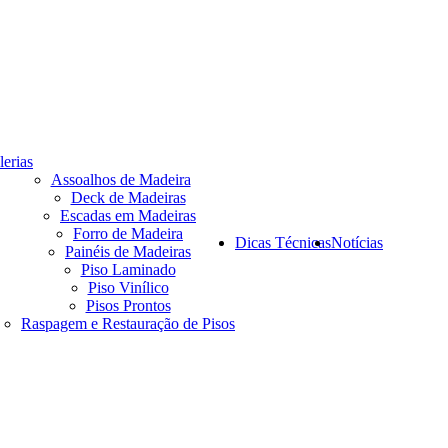
lerias
Assoalhos de Madeira
Deck de Madeiras
Escadas em Madeiras
Forro de Madeira
Dicas Técnicas
Notícias
Painéis de Madeiras
Piso Laminado
Piso Vinílico
Pisos Prontos
Raspagem e Restauração de Pisos