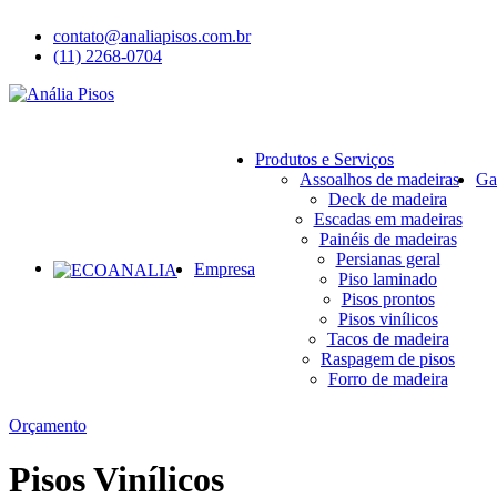
contato@analiapisos.com.br
(11) 2268-0704
Produtos e Serviços
Assoalhos de madeiras
Ga
Deck de madeira
Escadas em madeiras
Painéis de madeiras
Persianas geral
Empresa
Piso laminado
Pisos prontos
Pisos vinílicos
Tacos de madeira
Raspagem de pisos
Forro de madeira
Orçamento
Pisos Vinílicos