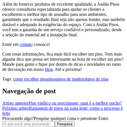
Além de fornecer produtos de excelente qualidade, a Anália Pisos
oferece consultoria especializada para ajudar os clientes a
escolherem o melhor tipo de assoalho para seus ambientes,
garantindo que o resultado final seja não apenas bonito, mas também
durável e adequado às exigências do espaço. Com a Anália Pisos,
você tem a garantia de um serviço confiável e personalizado, desde
a seleção do material até a instalação final.
Entre em
contato
conosco!
Com essas informações, fica mais fácil escolher um piso. Tem mais
alguma dica que possa ser interessante na hora de escolher um piso?
Mande para gente e fique por dentro de dicas e novidades no ramo
de decoração em nosso
blog
. Até a próxima!
Tags:
como escolher piso
pisos
pisos de madeira
tipos de piso
Navegação de post
Artigo anterior
Piso vinílico ou porcelanato, qual é a melhor opção?
Próximo artigo
Raspagem de pisos na zona leste: como o processo é
feito
Procurando algo?
Pesquise qualquer coisa e pressione Enter.