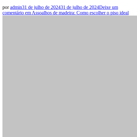
por
admin
31 de julho de 2024
31 de julho de 2024
Deixe um
comentário
em Assoalhos de madeira: Como escolher o piso ideal