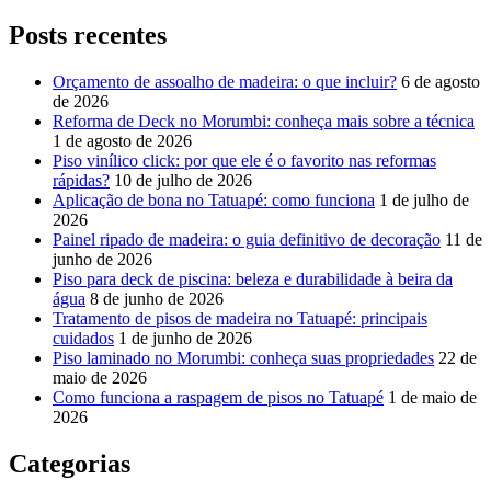
Posts recentes
Orçamento de assoalho de madeira: o que incluir?
6 de agosto
de 2026
Reforma de Deck no Morumbi: conheça mais sobre a técnica
1 de agosto de 2026
Piso vinílico click: por que ele é o favorito nas reformas
rápidas?
10 de julho de 2026
Aplicação de bona no Tatuapé: como funciona
1 de julho de
2026
Painel ripado de madeira: o guia definitivo de decoração
11 de
junho de 2026
Piso para deck de piscina: beleza e durabilidade à beira da
água
8 de junho de 2026
Tratamento de pisos de madeira no Tatuapé: principais
cuidados
1 de junho de 2026
Piso laminado no Morumbi: conheça suas propriedades
22 de
maio de 2026
Como funciona a raspagem de pisos no Tatuapé
1 de maio de
2026
Categorias