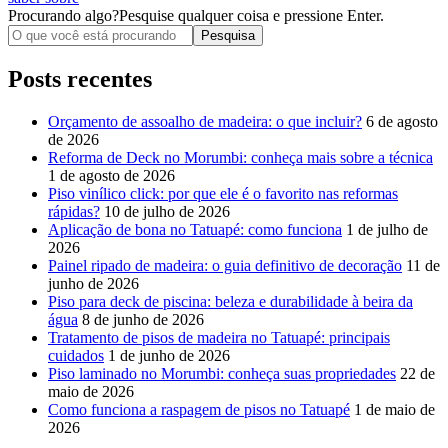
Procurando algo?
Pesquise qualquer coisa e pressione Enter.
Posts recentes
Orçamento de assoalho de madeira: o que incluir?
6 de agosto
de 2026
Reforma de Deck no Morumbi: conheça mais sobre a técnica
1 de agosto de 2026
Piso vinílico click: por que ele é o favorito nas reformas
rápidas?
10 de julho de 2026
Aplicação de bona no Tatuapé: como funciona
1 de julho de
2026
Painel ripado de madeira: o guia definitivo de decoração
11 de
junho de 2026
Piso para deck de piscina: beleza e durabilidade à beira da
água
8 de junho de 2026
Tratamento de pisos de madeira no Tatuapé: principais
cuidados
1 de junho de 2026
Piso laminado no Morumbi: conheça suas propriedades
22 de
maio de 2026
Como funciona a raspagem de pisos no Tatuapé
1 de maio de
2026