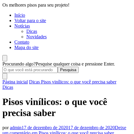
Os melhores pisos para seu projeto!
Início
Voltar para o site
Notícias
Dicas
Novidades
Contato
Mapa do site
Procurando algo?
Pesquise qualquer coisa e pressione Enter.
Página inicial
Dicas
Pisos vinílicos: o que você precisa saber
Dicas
Pisos vinílicos: o que você
precisa saber
por
admin
17 de dezembro de 2020
17 de dezembro de 2020
Deixe
um comentário
em Pisos vinílicos: o que você precisa saber