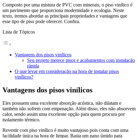
Composto por uma mistura de PVC com minerais, o piso vinílico é
um pavimento que proporciona modernidade e ecologia. Neste
texto, iremos abordar as principais propriedades e vantagens que
esse tipo de piso pode oferecer. Confira.
Lista de Tópicos
Vantagens dos pisos vinílicos
Seu projeto merece pisos e acabamentos com instalação
rápida
O que levar em consideração na hora de instalar pisos
vinílicos?
Vantagens dos pisos vinílicos
Eles possuem uma excelente absorção acústica, não dilatam e
também não sofrem com empenação. Além disso, eles não absorvem
calor, sendo assim uma excelente opção para quem procura por
isolamento térmico.
Revestir com piso vinílico é muito vantajoso pois conta com uma
facilidade única na hora de limpar. Basta um pano úmido para