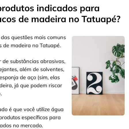
produtos indicados para
acos de madeira no Tatuapé?
a das questões mais comuns
s de madeira no Tatuapé.
ir de substâncias abrasivas,
vejantes, além de solventes,
 esponja de aço (sim, elas
eira, já que podem riscar
.
do é que você utilize água
produtos específicos para
trados no mercado.