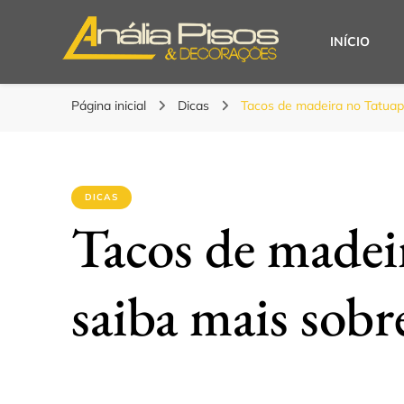
INÍCIO
Blog | Anália Piso
Os melhores pisos para seu projeto!
Página inicial
Dicas
Tacos de madeira no Tatuap
DICAS
Tacos de madei
saiba mais sobr