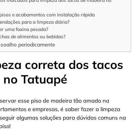
os indicados para limpeza dos tacos de madeira no
 pisos e acabamentos com instalação rápida
endações para a limpeza diária?
zer uma faxina pesada?
has de alimentos ou bebidas?
assoalho periodicamente
peza correta dos tacos
 no Tatuapé
nservar esse piso de madeira tão amado na
rtamentos e empresas, é saber fazer a limpeza
a seguir algumas soluções para dúvidas comuns na
piso!