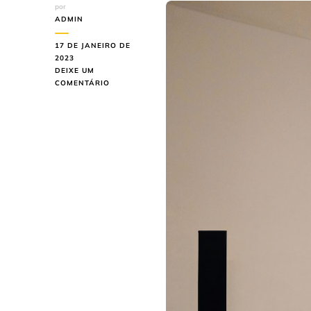
por
ADMIN
17 DE JANEIRO DE
2023
DEIXE UM
EM
COMENTÁRIO
TACOS
DE
MADEIRA
NO
TATUAPÉ:
SAIBA
MAIS
SOBRE