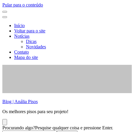
Pular para o conteúdo
Início
Voltar para o site
Notícias
Dicas
Novidades
Contato
Mapa do site
Blog | Anália Pisos
Os melhores pisos para seu projeto!
Procurando algo?
Pesquise qualquer coisa e pressione Enter.