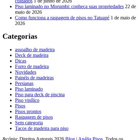
cuidados
1 de junho de 2026
Piso laminado no Morumbi: conheça suas propriedades
22 de
maio de 2026
Como funciona a raspagem de pisos no Tatuapé
1 de maio de
2026
Categorias
assoalho de madeira
Deck de madeira
Dicas
Forro de madeira
Novidades
Painéis de madeiras
Persianas
Piso laminado
Piso para deck de piscina
Piso vinílico
Pisos
Pisos prontos
Raspagem de pisos
Sem categoria
Tacos de madeira para piso
&cópia; Direitos Autorais 2026
Blog | Anália Pisos
. Todos os