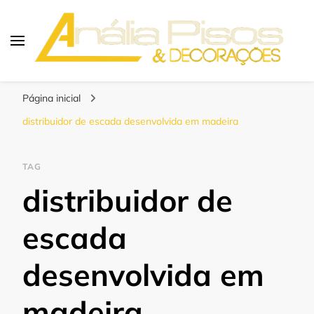
Blog | Anália Pisos
Os melhores pisos para seu projeto!
Página inicial
distribuidor de escada desenvolvida em madeira
TAG
distribuidor de
escada
desenvolvida em
madeira