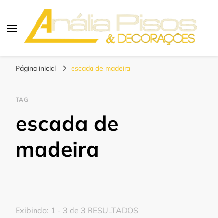
Blog | Anália Pisos
Os melhores pisos para seu projeto!
Página inicial
escada de madeira
TAG
escada de
madeira
Exibindo: 1 - 3 de 3 RESULTADOS