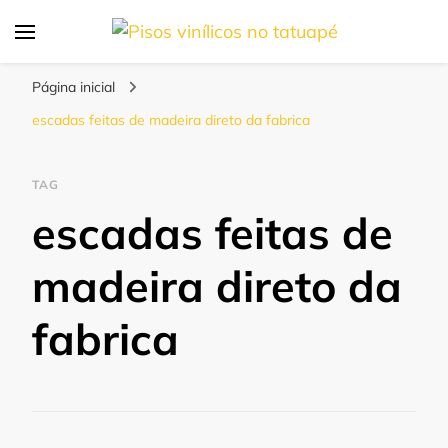
Blog | Anália Pisos
Os melhores pisos para seu projeto!
Página inicial
escadas feitas de madeira direto da fabrica
TAG
escadas feitas de
madeira direto da
fabrica