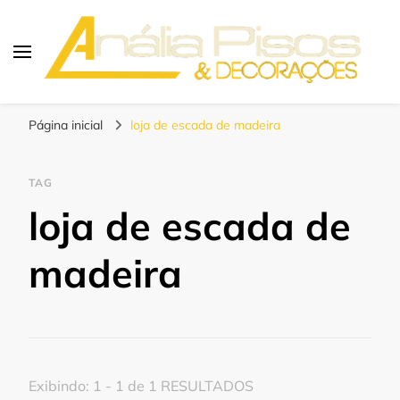
Blog | Anália Pisos
Os melhores pisos para seu projeto!
Página inicial
loja de escada de madeira
TAG
loja de escada de
madeira
Exibindo: 1 - 1 de 1 RESULTADOS