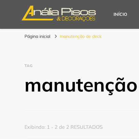
INÍCIO
Blog | Anália Piso
Os melhores pisos para seu projeto!
Página inicial
manutenção de deck
TAG
manutenção
Exibindo: 1 - 2 de 2 RESULTADOS