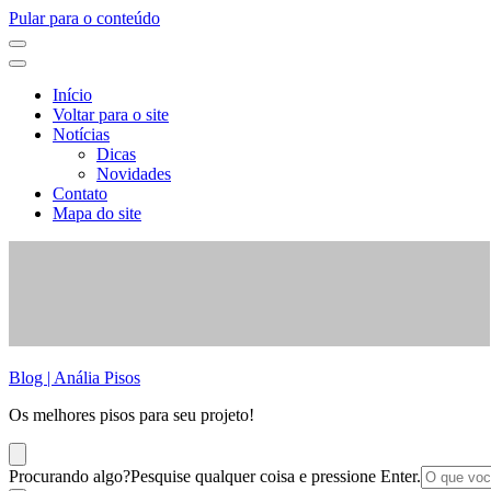
Pular para o conteúdo
Início
Voltar para o site
Notícias
Dicas
Novidades
Contato
Mapa do site
Blog | Anália Pisos
Os melhores pisos para seu projeto!
Procurando algo?
Pesquise qualquer coisa e pressione Enter.