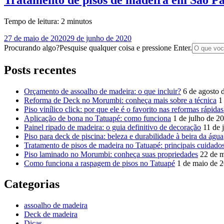
Tempo de leitura:
2
minutos
27 de maio de 2020
29 de junho de 2020
Procurando algo?
Pesquise qualquer coisa e pressione Enter.
Posts recentes
Orçamento de assoalho de madeira: o que incluir?
6 de agosto 
Reforma de Deck no Morumbi: conheça mais sobre a técnica
1
Piso vinílico click: por que ele é o favorito nas reformas rápidas
Aplicação de bona no Tatuapé: como funciona
1 de julho de 2
Painel ripado de madeira: o guia definitivo de decoração
11 de 
Piso para deck de piscina: beleza e durabilidade à beira da água
Tratamento de pisos de madeira no Tatuapé: principais cuidado
Piso laminado no Morumbi: conheça suas propriedades
22 de 
Como funciona a raspagem de pisos no Tatuapé
1 de maio de 
Categorias
assoalho de madeira
Deck de madeira
Dicas