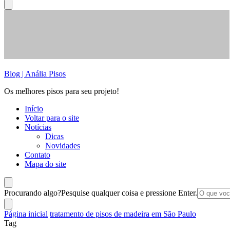
Blog | Anália Pisos
Os melhores pisos para seu projeto!
Início
Voltar para o site
Notícias
Dicas
Novidades
Contato
Mapa do site
Procurando algo?
Pesquise qualquer coisa e pressione Enter.
Página inicial
tratamento de pisos de madeira em São Paulo
Tag