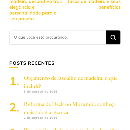
madeira decorativo traz
tacos de madeira e seus
post
elegância e
benefícios
personalidade para o
seu projeto
Procurando
algo?
POSTS RECENTES
Orçamento de assoalho de madeira: o que
incluir?
6 de agosto de 2026
Reforma de Deck no Morumbi: conheça
mais sobre a técnica
1 de agosto de 2026
Piso vinílico click: por que ele é o favorito