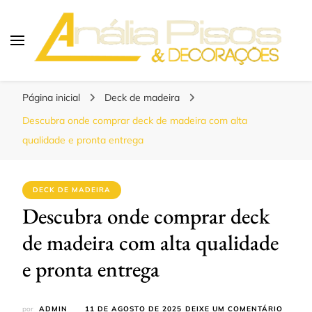
Blog | Anália Pisos
Os melhores pisos para seu projeto!
Página inicial
Deck de madeira
Descubra onde comprar deck de madeira com alta
qualidade e pronta entrega
DECK DE MADEIRA
Descubra onde comprar deck
de madeira com alta qualidade
e pronta entrega
EM
por
ADMIN
11 DE AGOSTO DE 2025
DEIXE UM COMENTÁRIO