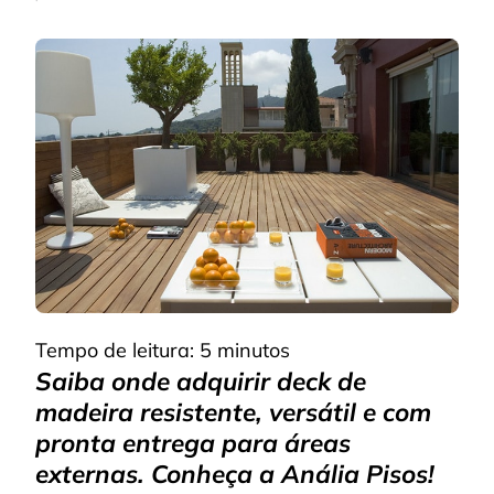
DESCU
ONDE
COMPR
DECK
DE
MADEI
COM
ALTA
QUALI
E
PRONT
ENTRE
Tempo de leitura:
5
minutos
Saiba onde adquirir deck de
madeira resistente, versátil e com
pronta entrega para áreas
externas. Conheça a Anália Pisos!