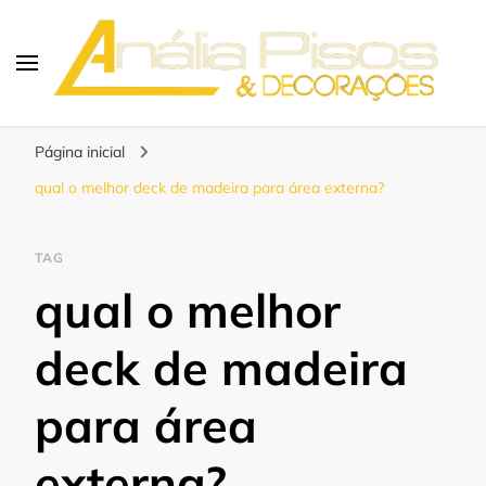
Blog | Anália Pisos
Os melhores pisos para seu projeto!
Página inicial
qual o melhor deck de madeira para área externa?
TAG
qual o melhor
deck de madeira
para área
externa?